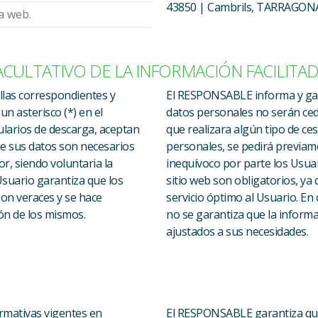
43850 | Cambrils, TARRAGONA.
na web.
ACULTATIVO DE LA INFORMACIÓN FACILITA
illas correspondientes y
El RESPONSABLE informa y gar
n asterisco (*) en el
datos personales no serán ced
larios de descarga, aceptan
que realizara algún tipo de ce
ue sus datos son necesarios
personales, se pedirá previam
r, siendo voluntaria la
inequívoco por parte los Usuari
Usuario garantiza que los
sitio web son obligatorios, ya
on veraces y se hace
servicio óptimo al Usuario. En 
ón de los mismos.
no se garantiza que la informa
ajustados a sus necesidades.
rmativas vigentes en
El RESPONSABLE garantiza que