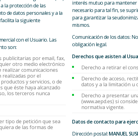
interés mutuo para mantener e
a la protección de las
necesario para tal fin, se su
nto de datos personales y a la
para garantizar la seudonimizac
facilita la siguiente
mismos.
Comunicación de los datos: No
ercial con el Usuario. Las
obligación legal.
nto son:
Derechos que asisten al Usua
publicitarias por email, fax,
uier otro medio electrónico
Derecho a retirar el co
te realizar comunicaciones
 realizadas por el
Derecho de acceso, recti
roductos y servicios, o de
datos y a la limitación u
s que éste haya alcanzado
o, los terceros nunca
Derecho a presentar una
(www.aepd.es) si conside
normativa vigente.
er tipo de petición que sea
Datos de contacto para ejerc
lquiera de las formas de
Dirección postal:
MANUEL SUS