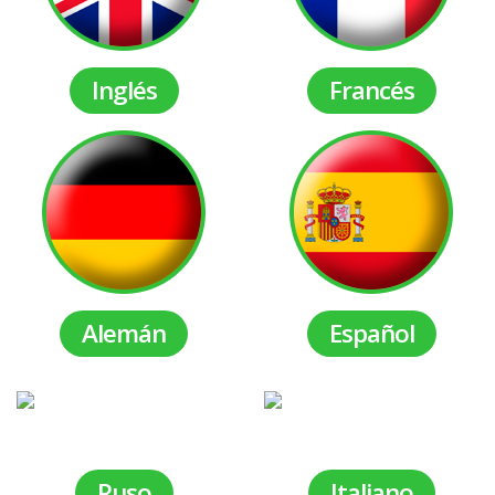
Inglés
Francés
Alemán
Español
(para extranjeros)
Ruso
Italiano